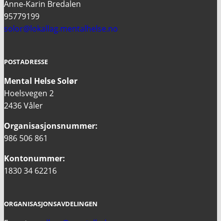
Anne-Karin Bredalen
95779199
solor@lokallag.mentalhelse.no
POSTADRESSE
Mental Helse Solør
Hoelsvegen 2
2436 Våler
Organisasjonsnummer:
986 506 861
Kontonummer:
1830 34 62216
ORGANISASJONSAVDELINGEN