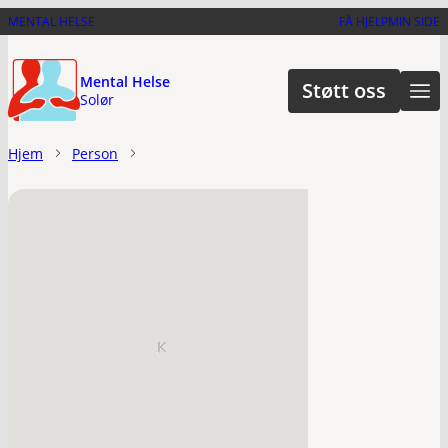
Hopp
MENTAL HELSE
FÅ HJELP
MIN SIDE
til
hovedinnhold
Mental Helse
Støtt oss
Solør
Hjem
Person