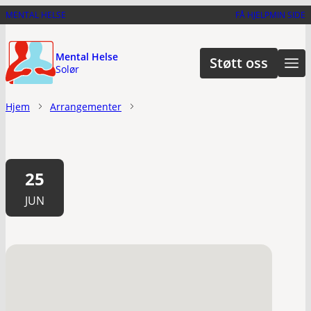
Hopp
MENTAL HELSE
FÅ HJELP
MIN SIDE
til
hovedinnhold
Mental Helse
Støtt oss
Solør
Hjem
Arrangementer
25
JUN