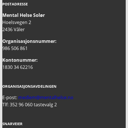
POSTADRESSE
Mental Helse Solør
Hoelsvegen 2
2436 Våler
Organisasjonsnummer:
986 506 861
Kontonummer:
1830 34 62216
ORGANISASJONSAVDELINGEN
E-post:
medlem@mentalhelse.no
Tlf: 352 96 060 tastevalg 2
SNARVEIER