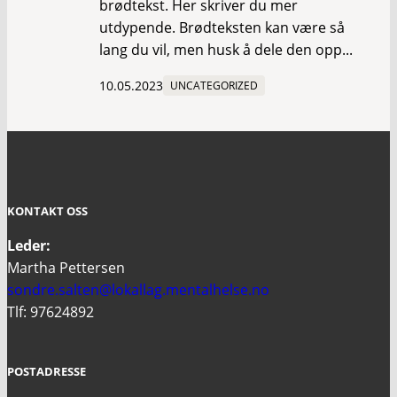
brødtekst. Her skriver du mer
utdypende. Brødteksten kan være så
lang du vil, men husk å dele den opp...
10.05.2023
UNCATEGORIZED
KONTAKT OSS
Leder:
Martha Pettersen
sondre.salten@lokallag.mentalhelse.no
Tlf: 97624892
POSTADRESSE