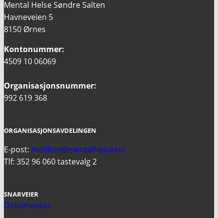
Mental Helse Søndre Salten
Havneveien 5
8150 Ørnes
Kontonummer:
4509 10 06069
Organisasjonsnummer:
992 619 368
ORGANISASJONSAVDELINGEN
E-post:
medlem@mentalhelse.no
Tlf: 352 96 060 tastevalg 2
SNARVEIER
Dokumenter