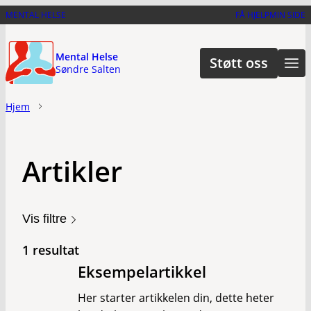
Hopp
MENTAL HELSE
FÅ HJELP
MIN SIDE
til
hovedinnhold
Mental Helse
Støtt oss
Søndre Salten
Hjem
Artikler
Vis filtre
1 resultat
Eksempelartikkel
Her starter artikkelen din, dette heter