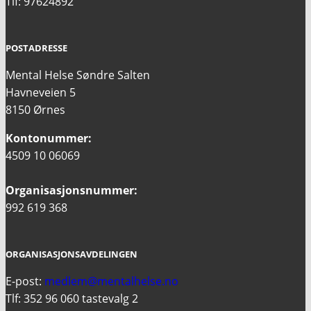
Tlf: 97624892
POSTADRESSE
Mental Helse Søndre Salten
Havneveien 5
8150 Ørnes
Kontonummer:
4509 10 06069
Organisasjonsnummer:
992 619 368
ORGANISASJONSAVDELINGEN
E-post:
medlem@mentalhelse.no
Tlf: 352 96 060 tastevalg 2