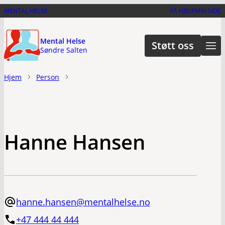
Hopp
MENTAL HELSE
FÅ HJELP
MIN SIDE
til
hovedinnhold
Mental Helse
Støtt oss
Søndre Salten
Hjem
Person
Hanne Hansen
hanne.hansen@mentalhelse.no
+47 444 44 444