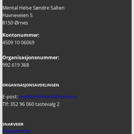
Mental Helse Søndre Salten
Havneveien 5
8150 Ørnes
Kontonummer:
4509 10 06069
Organisasjonsnummer:
992 619 368
ORGANISASJONSAVDELINGEN
E-post:
medlem@mentalhelse.no
Tlf: 352 96 060 tastevalg 2
SNARVEIER
Dokumenter