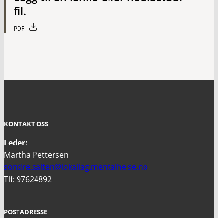
fil.
PDF
KONTAKT OSS
Leder:
Martha Pettersen
sondre.salten@lokallag.mentalhelse.no
Tlf: 97624892
POSTADRESSE