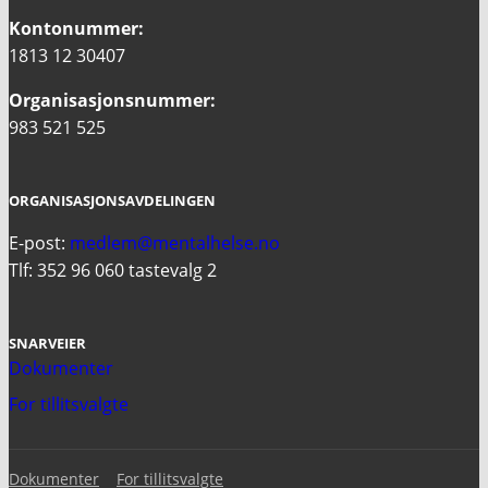
Kontonummer:
1813 12 30407
Organisasjonsnummer:
983 521 525
ORGANISASJONSAVDELINGEN
E-post:
medlem@mentalhelse.no
Tlf: 352 96 060 tastevalg 2
SNARVEIER
Dokumenter
For tillitsvalgte
Dokumenter
For tillitsvalgte