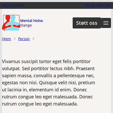
Hopp
MENTAL HELSE
FÅ HJELP
MIN SIDE
til
hovedinnhold
Mental Helse
Støtt oss
Stange
Hjem
Person
Vivamus suscipit tortor eget felis porttitor
volutpat. Sed porttitor lectus nibh. Praesent
sapien massa, convallis a pellentesque nec,
egestas non nisi. Quisque velit nisi, pretium
ut lacinia in, elementum id enim. Donec
rutrum congue leo eget malesuada. Donec
rutrum congue leo eget malesuada.