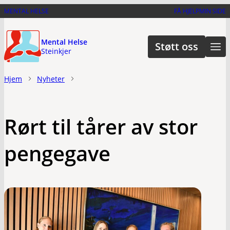
Hopp
MENTAL HELSE
FÅ HJELP
MIN SIDE
til
hovedinnhold
Mental Helse
Støtt oss
Steinkjer
Hjem
Nyheter
Rørt til tårer av stor
pengegave