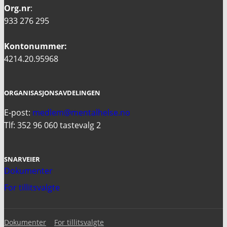
Org.nr
:
933 276 295
Kontonummer:
4214.20.95968
ORGANISASJONSAVDELINGEN
E-post:
medlem@mentalhelse.no
Tlf: 352 96 060 tastevalg 2
SNARVEIER
Dokumenter
For tillitsvalgte
Dokumenter
For tillitsvalgte