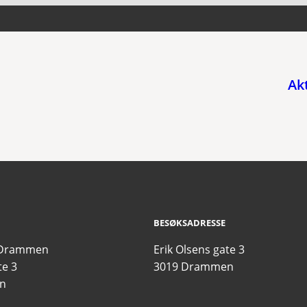
Ak
BESØKSADRESSE
 Drammen
Erik Olsens gate 3
te 3
3019 Drammen
n