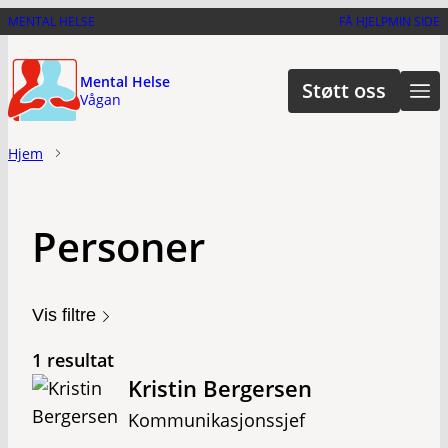
Hopp
MENTAL HELSE
FÅ HJELP
MIN SIDE
til
hovedinnhold
Mental Helse
Støtt oss
Vågan
Hjem
Personer
Vis filtre
1 resultat
Kristin Bergersen
Kommunikasjonssjef