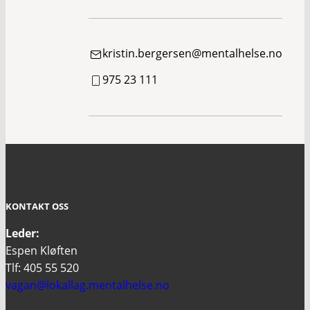
kristin.bergersen@mentalhelse.no
975 23 111
KONTAKT OSS
Leder:
Espen Kløften
Tlf: 405 55 520
vagan@lokallag.mentalhelse.no