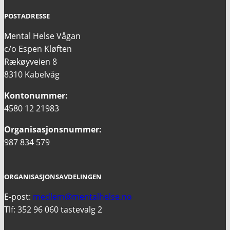
POSTADRESSE
Mental Helse Vågan
c/o Espen Kløften
Rækøyveien 8
8310 Kabelvåg
Kontonummer:
4580 12 21983
Organisasjonsnummer:
987 834 579
ORGANISASJONSAVDELINGEN
E-post:
medlem@mentalhelse.no
Tlf: 352 96 060 tastevalg 2