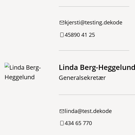
kjersti@testing.dekode
45890 41 25
Linda Berg-Heggelun
Generalsekretær
linda@test.dekode
434 65 770