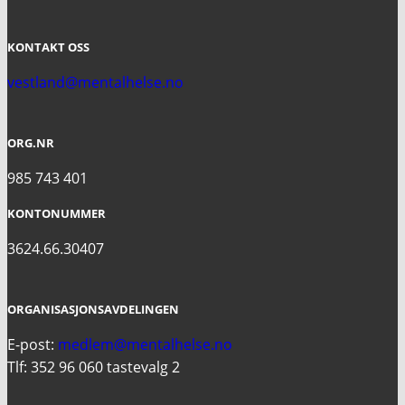
KONTAKT OSS
vestland@mentalhelse.no
ORG.NR
985 743 401
KONTONUMMER
3624.66.30407
ORGANISASJONSAVDELINGEN
E-post:
medlem@mentalhelse.no
Tlf: 352 96 060 tastevalg 2