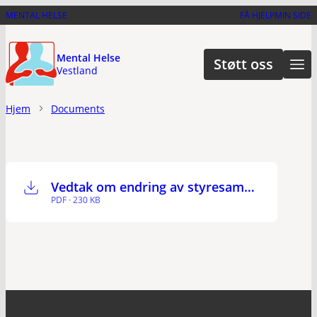
Hopp
MENTAL HELSE
FÅ HJELP
MIN SIDE
til
hovedinnhold
Mental Helse
Støtt oss
Vestland
Hjem
Documents
Vedtak om endring av styresammensetting 18.6.24
PDF · 230 KB