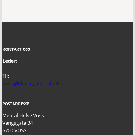
KONTAKT OSS
Leder
:
Tlf:
voss@lokallag.mentalhelse.no
POSTADRESSE
Mental Helse Voss
Vangsgata 34
5700 VOSS