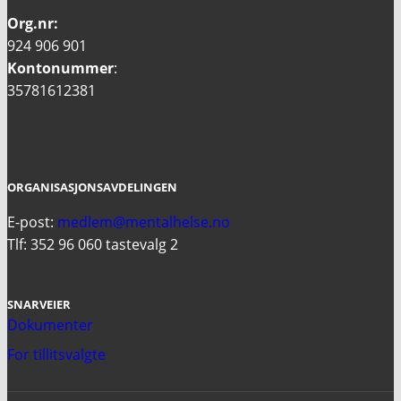
Org.nr:
924 906 901
Kontonummer
:
35781612381
ORGANISASJONSAVDELINGEN
E-post:
medlem@mentalhelse.no
Tlf: 352 96 060 tastevalg 2
SNARVEIER
Dokumenter
For tillitsvalgte