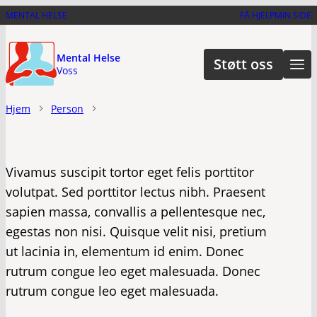
Hopp
MENTAL HELSE
FÅ HJELP
MIN SIDE
til
hovedinnhold
Mental Helse
Støtt oss
Voss
Hjem
Person
Vivamus suscipit tortor eget felis porttitor
volutpat. Sed porttitor lectus nibh. Praesent
sapien massa, convallis a pellentesque nec,
egestas non nisi. Quisque velit nisi, pretium
ut lacinia in, elementum id enim. Donec
rutrum congue leo eget malesuada. Donec
rutrum congue leo eget malesuada.