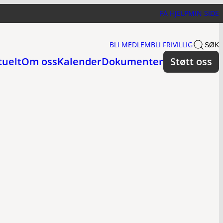
FÅ HJELP
MIN SIDE
BLI MEDLEM
BLI FRIVILLIG
SØK
tuelt
Om oss
Kalender
Dokumenter
Støtt oss