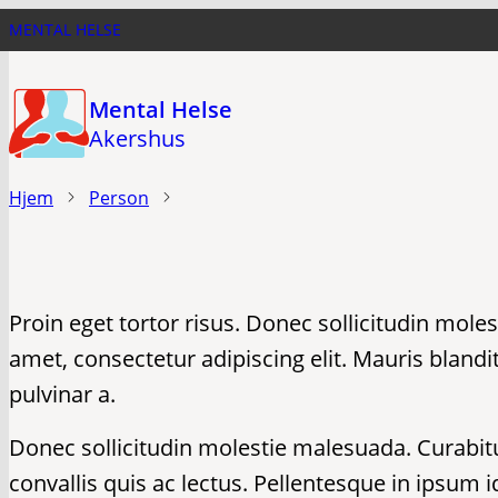
Hopp
MENTAL HELSE
til
hovedinnhold
Mental Helse
Akershus
Hjem
Person
Proin eget tortor risus. Donec sollicitudin mol
amet, consectetur adipiscing elit. Mauris blandit 
pulvinar a.
Donec sollicitudin molestie malesuada. Curabitu
convallis quis ac lectus. Pellentesque in ipsum