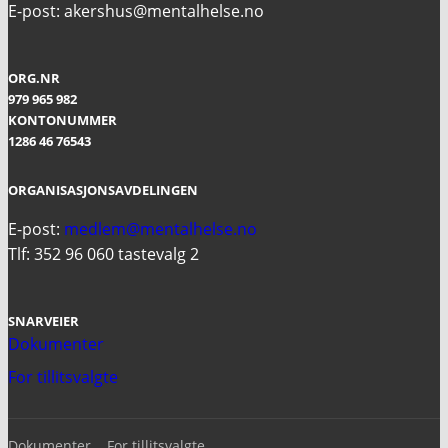
E-post: akershus@mentalhelse.no
ORG.NR
979 965 982
KONTONUMMER
1286 46 76543
ORGANISASJONSAVDELINGEN
E-post:
medlem@mentalhelse.no
Tlf: 352 96 060 tastevalg 2
SNARVEIER
Dokumenter
For tillitsvalgte
Dokumenter
For tillitsvalgte