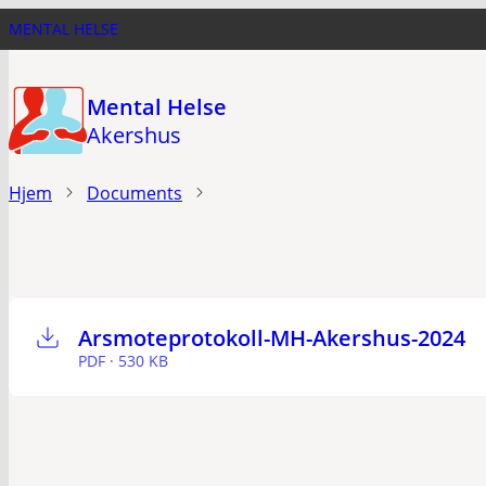
Hopp
MENTAL HELSE
til
hovedinnhold
Mental Helse
Akershus
Hjem
Documents
Arsmoteprotokoll-MH-Akershus-2024
PDF · 530 KB