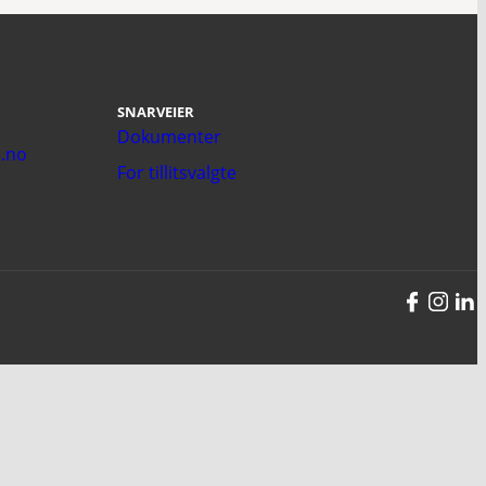
SNARVEIER
Dokumenter
.no
For tillitsvalgte