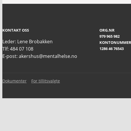
KONTAKT OSS
ORG.NR
979 965 982
Leder: Lene Brobakken
KONTONUMME
Tlf: 484 07 108
1286 46 76543
E-post: akershus@mentalhelse.no
Dokumenter
For tillitsvalgte