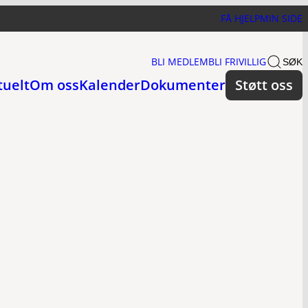
FÅ HJELP
MIN SIDE
BLI MEDLEM
BLI FRIVILLIG
SØK
tuelt
Om oss
Kalender
Dokumenter
Støtt oss