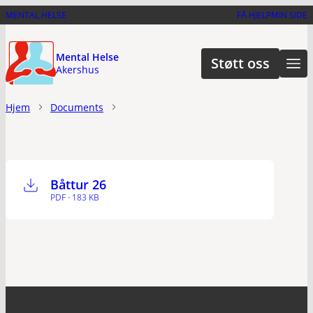
Hopp
MENTAL HELSE
FÅ HJELP
MIN SIDE
til
hovedinnhold
Mental Helse
Støtt oss
Akershus
Hjem
Documents
Båttur 26
PDF · 183 KB