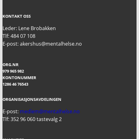
KONTAKT OSS
Leder: Lene Brobakken
Tlf: 484 07 108
E-post: akershus@mentalhelse.no
ORG.NR
979 965 982
KONTONUMMER
1286 46 76543
ORGANISASJONSAVDELINGEN
E-post:
medlem@mentalhelse.no
Tlf: 352 96 060 tastevalg 2