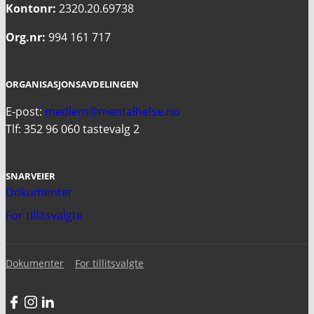
Kontonr:
2320.20.69738
Org.nr:
994 161 717
ORGANISASJONSAVDELINGEN
E-post:
medlem@mentalhelse.no
Tlf: 352 96 060 tastevalg 2
SNARVEIER
Dokumenter
For tillitsvalgte
Dokumenter
For tillitsvalgte