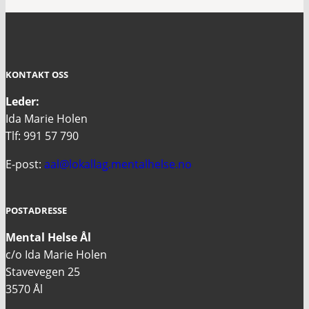
KONTAKT OSS
Leder:
Ida Marie Holen
Tlf: 991 57 790
E-post:
aal@lokallag.mentalhelse.no
POSTADRESSE
Mental Helse Ål
c/o Ida Marie Holen
Stavevegen 25
3570 Ål