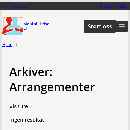
Hopp
MENTAL HELSE
FÅ HJELP
MIN SIDE
til
hovedinnhold
Mental Helse
Støtt oss
Ål
Hjem
Arkiver:
Arrangementer
Vis filtre
Ingen resultat