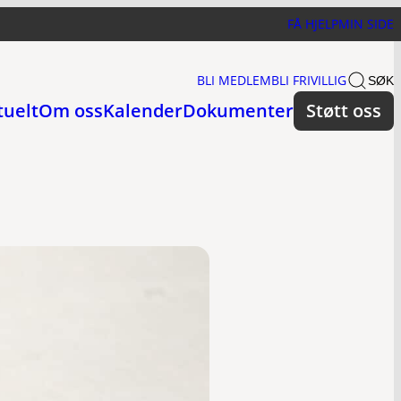
FÅ HJELP
MIN SIDE
BLI MEDLEM
BLI FRIVILLIG
SØK
tuelt
Om oss
Kalender
Dokumenter
Støtt oss