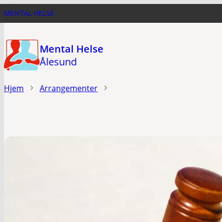
Hopp
MENTAL HELSE
til
hovedinnhold
Mental Helse
Ålesund
Hjem
Arrangementer