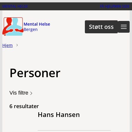
Hopp
MENTAL HELSE
FÅ HJELP
MIN SIDE
til
hovedinnhold
Mental Helse
Støtt oss
Bergen
Hjem
Personer
Vis filtre
6 resultater
Hans Hansen