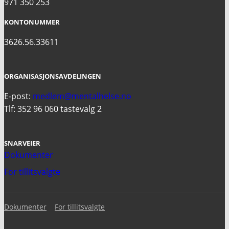
971 350 253
KONTONUMMER
3626.56.33611
ORGANISASJONSAVDELINGEN
E-post:
medlem@mentalhelse.no
Tlf: 352 96 060 tastevalg 2
SNARVEIER
Dokumenter
For tillitsvalgte
Dokumenter
For tillitsvalgte