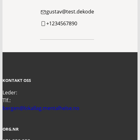
gustav@test.dekode
+1234567890
KONTAKT OSS
Leder:
Tlf.:
bergen@lokallag.mentalhelse.no
ORG.NR