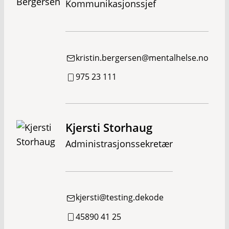
Kommunikasjonssjef
kristin.bergersen@mentalhelse.no
975 23 111
Kjersti Storhaug
Administrasjonssekretær
kjersti@testing.dekode
45890 41 25