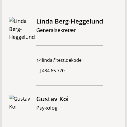
Linda Berg-Heggelund
Generalsekretær
linda@test.dekode
434 65 770
Gustav Koi
Psykolog