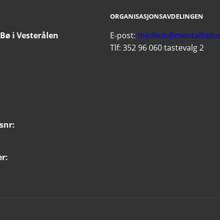
ORGANISASJONSAVDELINGEN
Bø i Vesterålen
E-post:
medlem@mentalhelse
Tlf: 352 96 060 tastevalg 2
snr:
r: