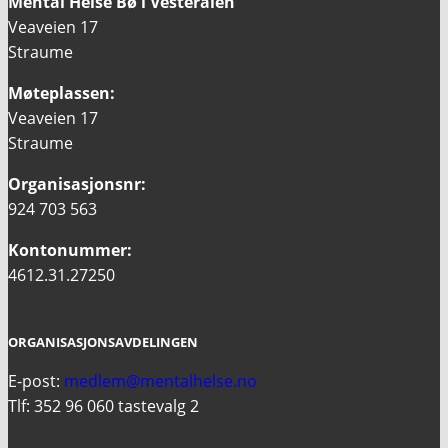
Mental Helse Bø i Vesterålen
Veaveien 17
Straume
Møteplassen:
Veaveien 17
Straume
Organisasjonsnr:
924 703 563
Kontonummer:
4612.31.27250
ORGANISASJONSAVDELINGEN
E-post:
medlem@mentalhelse.no
Tlf: 352 96 060 tastevalg 2