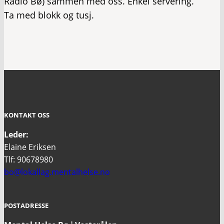
Radio Bø) sammen med oss. Enkel servering.
Ta med blokk og tusj.
KONTAKT OSS
Leder:
Elaine Eriksen
Tlf: 90678980
bo@lokallag.mentalhelse.no
POSTADRESSE