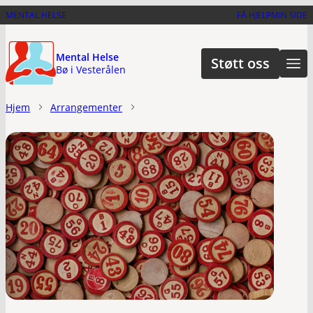
Hopp
MENTAL HELSE
FÅ HJELP
MIN SIDE
til
hovedinnhold
Mental Helse
Støtt oss
Bø i Vesterålen
Hjem
Arrangementer