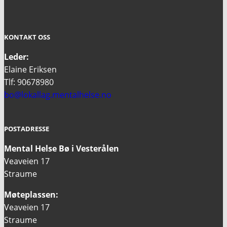
KONTAKT OSS
Leder:
Elaine Eriksen
Tlf: 90678980
bo@lokallag.mentalhelse.no
POSTADRESSE
Mental Helse Bø i Vesterålen
Veaveien 17
Straume
Møteplassen:
Veaveien 17
Straume