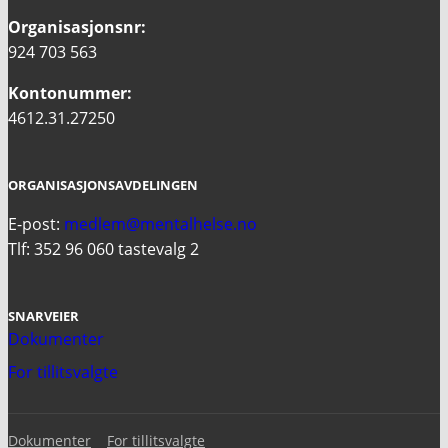
Organisasjonsnr:
924 703 563
Kontonummer:
4612.31.27250
ORGANISASJONSAVDELINGEN
E-post:
medlem@mentalhelse.no
Tlf: 352 96 060 tastevalg 2
SNARVEIER
Dokumenter
For tillitsvalgte
Dokumenter
For tillitsvalgte