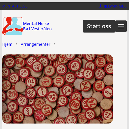
Hopp
MENTAL HELSE
FÅ HJELP
MIN SIDE
til
hovedinnhold
Mental Helse
Støtt oss
Bø i Vesterålen
Hjem
Arrangementer