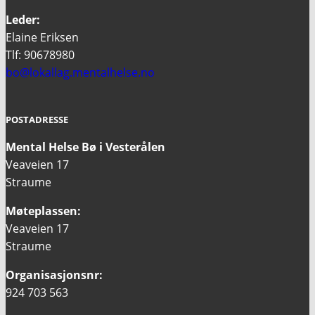
Leder:
Elaine Eriksen
Tlf: 90678980
bo@lokallag.mentalhelse.no
POSTADRESSE
Mental Helse Bø i Vesterålen
Veaveien 17
Straume
Møteplassen:
Veaveien 17
Straume
Organisasjonsnr:
924 703 563