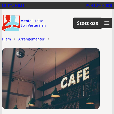
Hopp
MENTAL HELSE
FÅ HJELP
MIN SIDE
til
hovedinnhold
Mental Helse
Støtt oss
Bø i Vesterålen
Hjem
Arrangementer