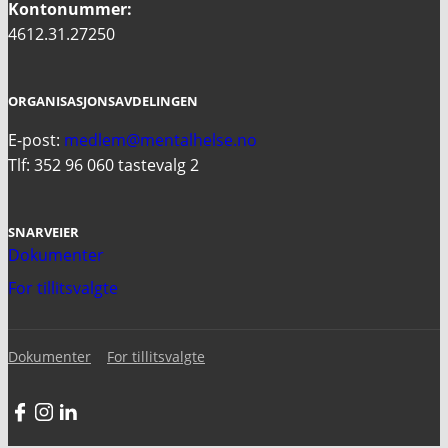
Kontonummer:
4612.31.27250
ORGANISASJONSAVDELINGEN
E-post:
medlem@mentalhelse.no
Tlf: 352 96 060 tastevalg 2
SNARVEIER
Dokumenter
For tillitsvalgte
Dokumenter
For tillitsvalgte