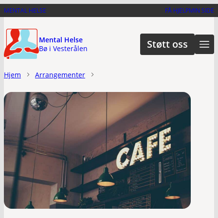
Hopp
MENTAL HELSE
FÅ HJELP
MIN SIDE
til
hovedinnhold
Mental Helse
Støtt oss
Bø i Vesterålen
Hjem
Arrangementer