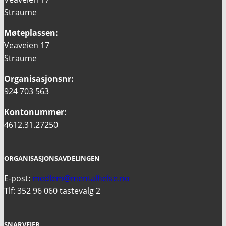
Straume
Møteplassen:
Veaveien 17
Straume
Organisasjonsnr:
924 703 563
Kontonummer:
4612.31.27250
ORGANISASJONSAVDELINGEN
E-post:
medlem@mentalhelse.no
Tlf: 352 96 060 tastevalg 2
SNARVEIER