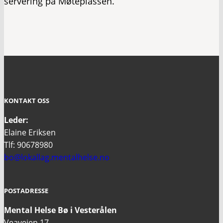
servering på Møteplassen.
KONTAKT OSS
Leder:
Elaine Eriksen
Tlf: 90678980
bo@lokallag.mentalhelse.no
POSTADRESSE
Mental Helse Bø i Vesterålen
Veaveien 17