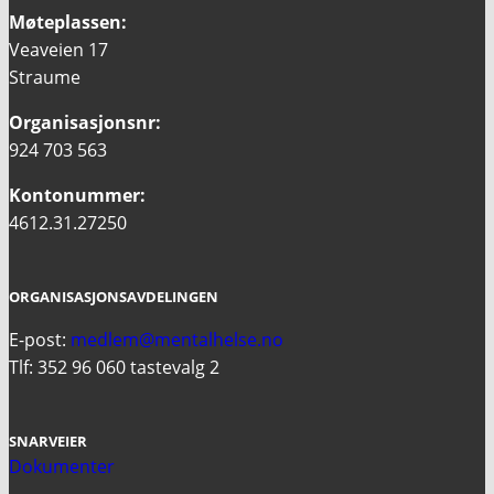
Møteplassen:
Veaveien 17
Straume
Organisasjonsnr:
924 703 563
Kontonummer:
4612.31.27250
ORGANISASJONSAVDELINGEN
E-post:
medlem@mentalhelse.no
Tlf: 352 96 060 tastevalg 2
SNARVEIER
Dokumenter