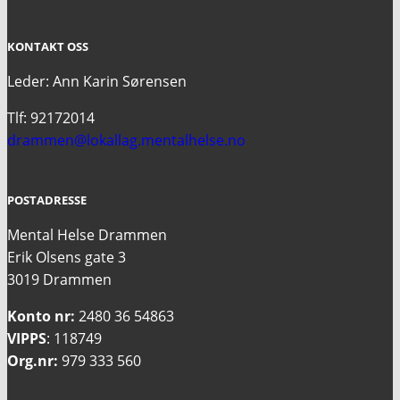
KONTAKT OSS
Leder: Ann Karin Sørensen
Tlf: 92172014
drammen@lokallag.mentalhelse.no
POSTADRESSE
Mental Helse Drammen
Erik Olsens gate 3
3019 Drammen
Konto nr:
2480 36 54863
VIPPS
: 118749
Org.nr:
979 333 560