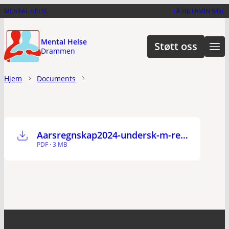
Hopp
MENTAL HELSE
FÅ HJELP
MIN SIDE
til
hovedinnhold
Mental Helse
Støtt oss
Drammen
Hjem
Documents
Aarsregnskap2024-undersk-m-revisorb-3
PDF · 3 MB