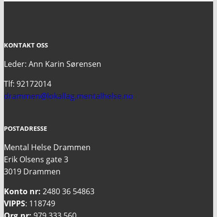
KONTAKT OSS
Leder: Ann Karin Sørensen
Tlf: 92172014
drammen@lokallag.mentalhelse.no
POSTADRESSE
Mental Helse Drammen
Erik Olsens gate 3
3019 Drammen
Konto nr:
2480 36 54863
VIPPS
: 118749
Org.nr:
979 333 560