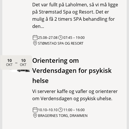
Det var fullt på Laholmen, så vi må ligge
på Strømstad Spa og Resort. Det er
mulig å få 2 timers SPA behandling for
den...
25.08
–
27.08
07:45
–
19:00
STØMSTAD SPA OG RESORT
Orientering om
10
10
–
OKT
OKT
Verdensdagen for psykisk
helse
Vi serverer kaffe og vafler og orienterer
om Verdensdagen og psykisk uhelse.
10.10
–
10.10
11:00
–
16:00
BRAGERNES TORG, DRAMMEN