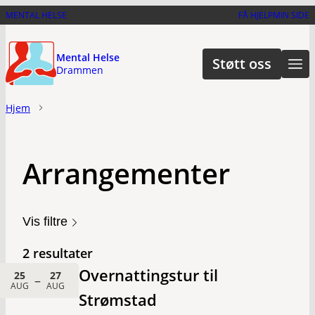
Hopp
MENTAL HELSE
FÅ HJELP
MIN SIDE
til
hovedinnhold
Mental Helse
Støtt oss
Drammen
Hjem
Arrangementer
Vis filtre
2 resultater
Overnattingstur til
25
27
–
AUG
AUG
Strømstad