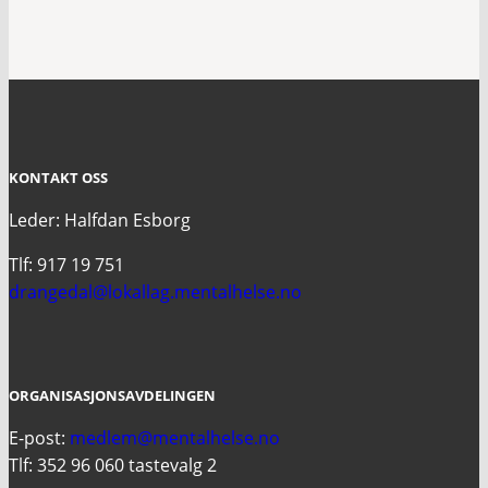
KONTAKT OSS
Leder: Halfdan Esborg
Tlf: 917 19 751
drangedal@lokallag.mentalhelse.no
ORGANISASJONSAVDELINGEN
E-post:
medlem@mentalhelse.no
Tlf: 352 96 060 tastevalg 2