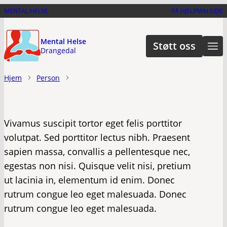
Hopp
MENTAL HELSE
FÅ HJELP
MIN SIDE
til
hovedinnhold
Mental Helse
Støtt oss
Drangedal
Hjem
Person
Vivamus suscipit tortor eget felis porttitor
volutpat. Sed porttitor lectus nibh. Praesent
sapien massa, convallis a pellentesque nec,
egestas non nisi. Quisque velit nisi, pretium
ut lacinia in, elementum id enim. Donec
rutrum congue leo eget malesuada. Donec
rutrum congue leo eget malesuada.