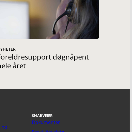
YHETER
Foreldresupport døgnåpent
hele året
SNARVEIER
Dokumenter
.no
For tillitsvalgte