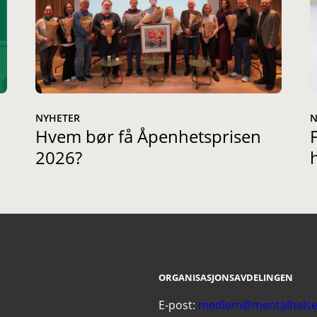
NYHETER
N
Hvem bør få Åpenhetsprisen
2026?
ORGANISASJONSAVDELINGEN
E-post:
medlem@mentalhelse