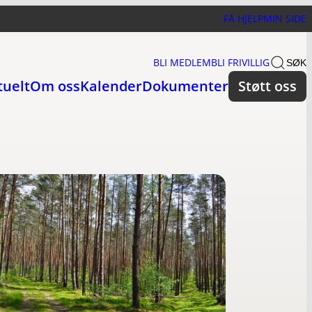
FÅ HJELP
MIN SIDE
BLI MEDLEM
BLI FRIVILLIG
SØK
tuelt
Om oss
Kalender
Dokumenter
Støtt oss