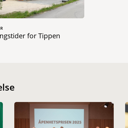
ER
ngstider for Tippen
else