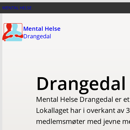
Hopp
MENTAL HELSE
til
hovedinnhold
Mental Helse
Drangedal
Drangedal
Mental Helse Drangedal er et 
Lokallaget har i overkant av
medlemsmøter med jevne m