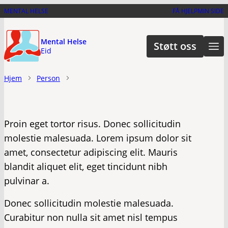
Hopp
MENTAL HELSE
FÅ HJELP
MIN SIDE
til
hovedinnhold
Mental Helse
Støtt oss
Eid
Hjem
Person
Proin eget tortor risus. Donec sollicitudin
molestie malesuada. Lorem ipsum dolor sit
amet, consectetur adipiscing elit. Mauris
blandit aliquet elit, eget tincidunt nibh
pulvinar a.
Donec sollicitudin molestie malesuada.
Curabitur non nulla sit amet nisl tempus