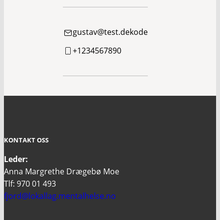
gustav@test.dekode
+1234567890
KONTAKT OSS
Leder:
Anna Margrethe Drægebø Moe
Tlf: 970 01 493
fjord@lokallag.mentalhelse.no