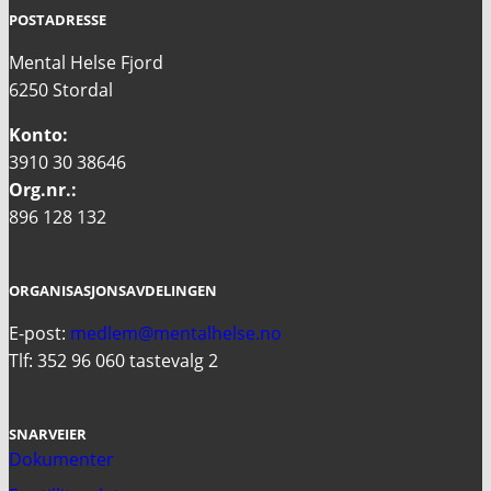
POSTADRESSE
Mental Helse Fjord
6250 Stordal
Konto:
3910 30 38646
Org.nr.:
896 128 132
ORGANISASJONSAVDELINGEN
E-post:
medlem@mentalhelse.no
Tlf: 352 96 060 tastevalg 2
SNARVEIER
Dokumenter