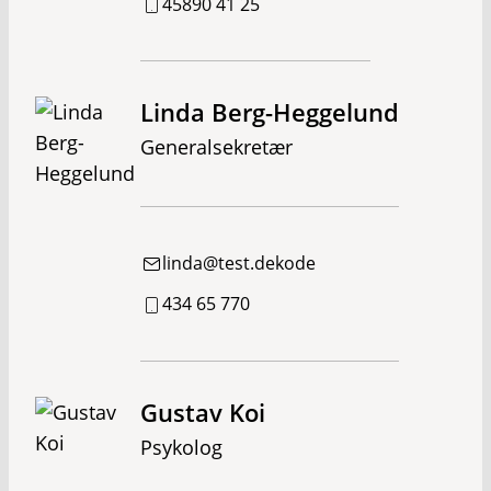
45890 41 25
Linda Berg-Heggelund
Generalsekretær
linda@test.dekode
434 65 770
Gustav Koi
Psykolog