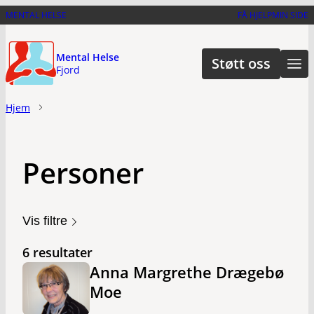
Hopp
MENTAL HELSE
FÅ HJELP
MIN SIDE
til
hovedinnhold
Mental Helse
Støtt oss
Fjord
Hjem
Personer
Vis filtre
6 resultater
Anna Margrethe Drægebø
Moe