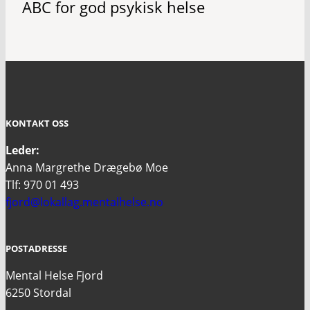
ABC for god psykisk helse
KONTAKT OSS
Leder:
Anna Margrethe Drægebø Moe
Tlf: 970 01 493
fjord@lokallag.mentalhelse.no
POSTADRESSE
Mental Helse Fjord
6250 Stordal