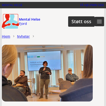
Hopp
MENTAL HELSE
FÅ HJELP
MIN SIDE
til
hovedinnhold
Mental Helse
Støtt oss
Fjord
Hjem
Nyheter