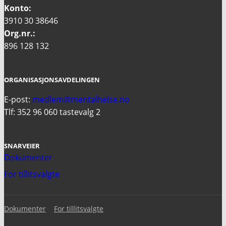
Konto:
3910 30 38646
Org.nr.:
896 128 132
ORGANISASJONSAVDELINGEN
E-post:
medlem@mentalhelse.no
Tlf: 352 96 060 tastevalg 2
SNARVEIER
Dokumenter
For tillitsvalgte
Dokumenter
For tillitsvalgte