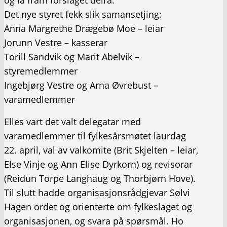
og la fram forslaget deira.
Det nye styret fekk slik samansetjing:
Anna Margrethe Drægebø Moe – leiar
Jorunn Vestre – kasserar
Torill Sandvik og Marit Abelvik –
styremedlemmer
Ingebjørg Vestre og Arna Øvrebust –
varamedlemmer
Elles vart det valt delegatar med
varamedlemmer til fylkesårsmøtet laurdag
22. april, val av valkomite (Brit Skjelten – leiar,
Else Vinje og Ann Elise Dyrkorn) og revisorar
(Reidun Torpe Langhaug og Thorbjørn Hove).
Til slutt hadde organisasjonsrådgjevar Sølvi
Hagen ordet og orienterte om fylkeslaget og
organisasjonen, og svara på spørsmål. Ho