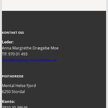
KONTAKT OSS
Leder:
Anna Margrethe Drægebø Moe
Tlf: 970 01 493
fjord@lokallag.mentalhelse.no
POSTADRESSE
Mental Helse Fjord
6250 Stordal
Konto:
3910 30 38646