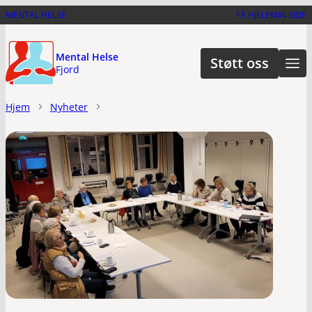
Hopp
MENTAL HELSE
FÅ HJELP
MIN SIDE
til
hovedinnhold
Mental Helse
Støtt oss
Fjord
Hjem
Nyheter