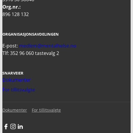
Org.nr.:
896 128 132
ORGANISASJONSAVDELINGEN
E-post:
medlem@mentalhelse.no
Tlf: 352 96 060 tastevalg 2
SNARVEIER
Dokumenter
For tillitsvalgte
Dokumenter
For tillitsvalgte