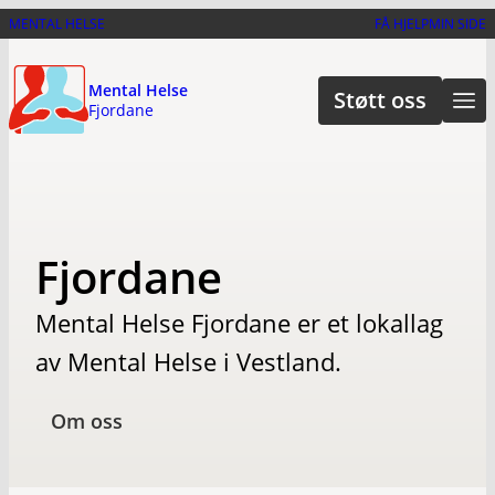
Hopp
MENTAL HELSE
FÅ HJELP
MIN SIDE
til
hovedinnhold
Mental Helse
Støtt oss
Fjordane
Fjordane
Mental Helse Fjordane er et lokallag
av Mental Helse i Vestland.
Om oss