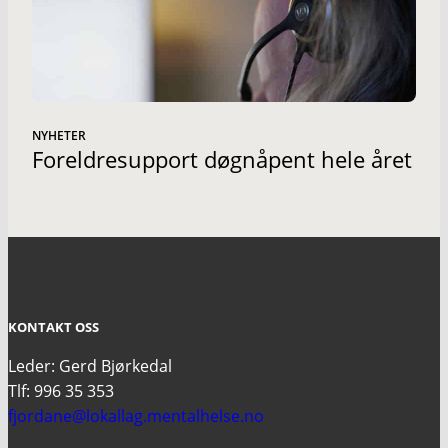
NYHETER
Foreldresupport døgnåpent hele året
KONTAKT OSS
Leder: Gerd Bjørkedal
Tlf: 996 35 353
fjordane@lokallag.mentalhelse.no