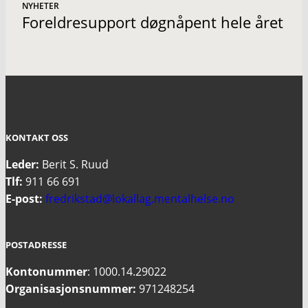
NYHETER
Foreldresupport døgnåpent hele året
KONTAKT OSS
Leder:
Berit S. Ruud
Tlf:
911 66 691
E-post:
fredrikstad@lokallag.mentalhelse.no
POSTADRESSE
Kontonummer
: 1000.14.29022
Organisasjonsnummer:
971248254