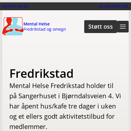
Hopp
MENTAL HELSE
FÅ HJELP
MIN SIDE
til
hovedinnhold
Mental Helse
Støtt oss
Fredrikstad og omegn
Fredrikstad
Mental Helse Fredrikstad holder til
på Sangerhuset i Bjørndalsveien 4. Vi
har åpent hus/kafe tre dager i uken
og et ellers godt aktivitetstilbud for
medlemmer.