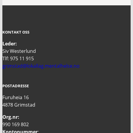
KONTAKT OSS
Leder:
Siv Westerlund
Tlf: 975 11 915
grimstad@lokallag.mentalhelse.no
POSTADRESSE
Furuheia 16
4878 Grimstad
Org.nr:
990 169 802
Kontonummer
: