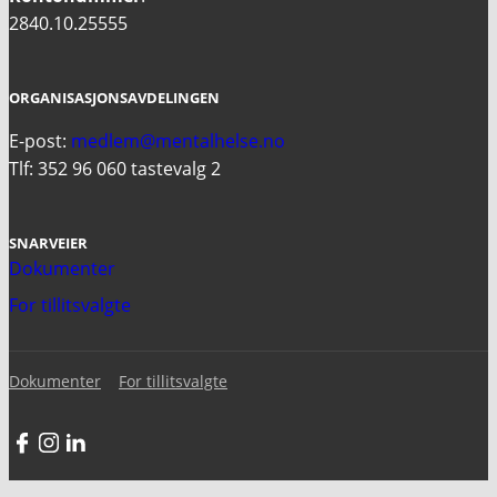
2840.10.25555
ORGANISASJONSAVDELINGEN
E-post:
medlem@mentalhelse.no
Tlf: 352 96 060 tastevalg 2
SNARVEIER
Dokumenter
For tillitsvalgte
Dokumenter
For tillitsvalgte