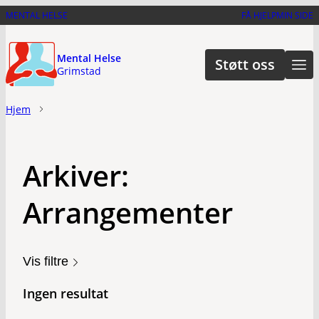
Hopp
MENTAL HELSE
FÅ HJELP
MIN SIDE
til
hovedinnhold
Mental Helse
Støtt oss
Grimstad
Hjem
Arkiver:
Arrangementer
Vis filtre
Ingen resultat