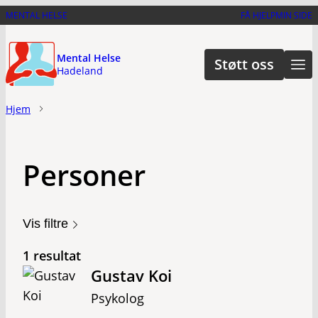
Hopp
MENTAL HELSE
FÅ HJELP
MIN SIDE
til
hovedinnhold
Mental Helse
Støtt oss
Hadeland
Hjem
Personer
Vis filtre
1 resultat
Gustav Koi
Psykolog