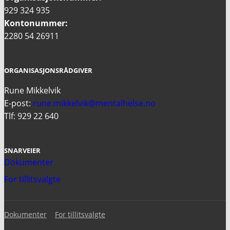
929 324 935
Kontonummer:
2280 54 26911
ORGANISASJONSRÅDGIVER
Rune Mikkelvik
E-post:
rune.mikkelvik@mentalhelse.no
Tlf: 929 22 640
SNARVEIER
Dokumenter
For tillitsvalgte
Dokumenter
For tillitsvalgte