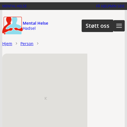
Hopp
MENTAL HELSE
FÅ HJELP
MIN SIDE
til
hovedinnhold
Mental Helse
Støtt oss
Hadsel
Hjem
Person