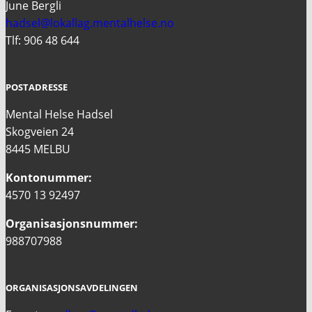
June Bergli
hadsel@lokallag.mentalhelse.no
Tlf: 906 48 644
POSTADRESSE
Mental Helse Hadsel
Skogveien 24
8445 MELBU
Kontonummer:
4570 13 92497
Organisasjonsnummer:
988707988
ORGANISASJONSAVDELINGEN