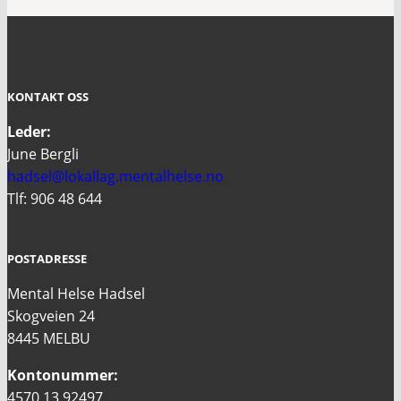
KONTAKT OSS
Leder:
June Bergli
hadsel@lokallag.mentalhelse.no
Tlf: 906 48 644
POSTADRESSE
Mental Helse Hadsel
Skogveien 24
8445 MELBU
Kontonummer:
4570 13 92497