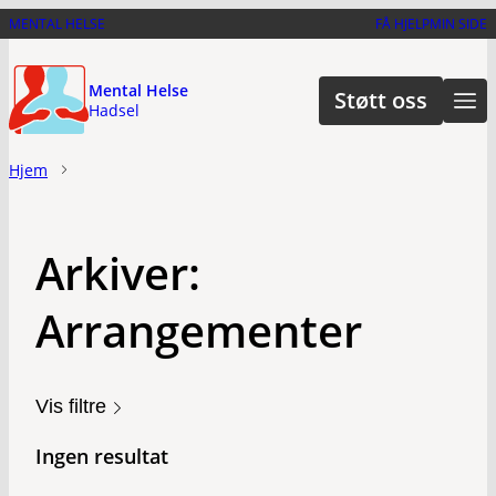
Hopp
MENTAL HELSE
FÅ HJELP
MIN SIDE
til
hovedinnhold
Mental Helse
Støtt oss
Hadsel
Hjem
Arkiver:
Arrangementer
Vis filtre
Ingen resultat