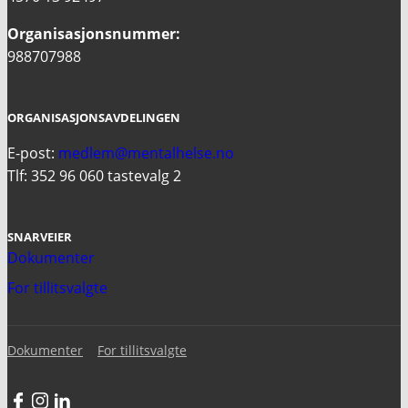
Organisasjonsnummer:
988707988
ORGANISASJONSAVDELINGEN
E-post:
medlem@mentalhelse.no
Tlf: 352 96 060 tastevalg 2
SNARVEIER
Dokumenter
For tillitsvalgte
Dokumenter
For tillitsvalgte