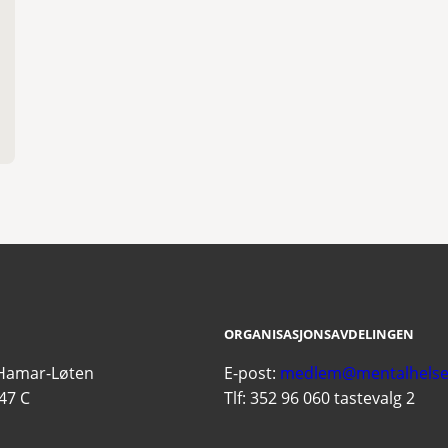
ORGANISASJONSAVDELINGEN
 Hamar-Løten
E-post:
medlem@mentalhelse
47 C
Tlf: 352 96 060 tastevalg 2