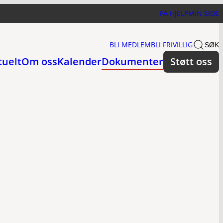
FÅ HJELP
MIN SIDE
BLI MEDLEM
BLI FRIVILLIG
SØK
tuelt
Om oss
Kalender
Dokumenter
Støtt oss