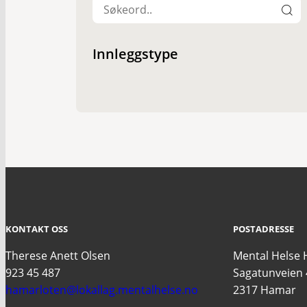
Innleggstype
KONTAKT OSS
POSTADRESSE
Therese Anett Olsen
Mental Helse
923 45 487
Sagatunveien 
hamarloten@lokallag.mentalhelse.no
2317 Hamar