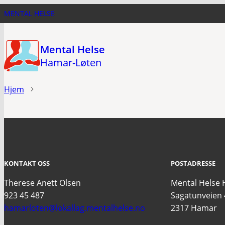
Hopp
MENTAL HELSE
til
hovedinnhold
Mental Helse
Hamar-Løten
Hjem
KONTAKT OSS
POSTADRESSE
Therese Anett Olsen
Mental Helse
923 45 487
Sagatunveien 
hamarloten@lokallag.mentalhelse.no
2317 Hamar