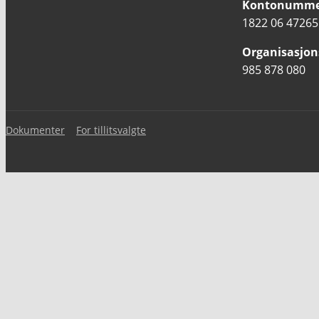
Kontonumme
1822 06 47265
Organisasjo
985 878 080
Dokumenter
For tillitsvalgte