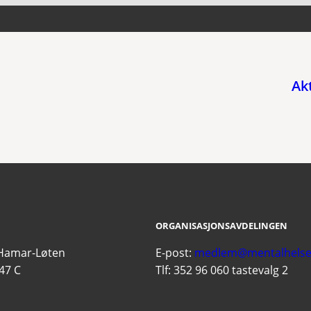
Ak
ORGANISASJONSAVDELINGEN
 Hamar-Løten
E-post:
medlem@mentalhelse
47 C
Tlf: 352 96 060 tastevalg 2