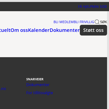
FÅ HJELP
MIN SIDE
BLI MEDLEM
BLI FRIVILLIG
SØK
tuelt
Om oss
Kalender
Dokumenter
Støtt oss
SNARVEIER
Dokumenter
.no
For tillitsvalgte