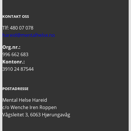
KONTAKT OSS
Tlf: 480 07 078
hareid@mentalhelse.no
Org.nr.:
996 662 683
Kontonr.:
3910 24 87544
POSTADRESSE
Mental Helse Hareid
c/o Wenche Iren Roppen
Vågsleitet 3, 6063 Hjørungavåg