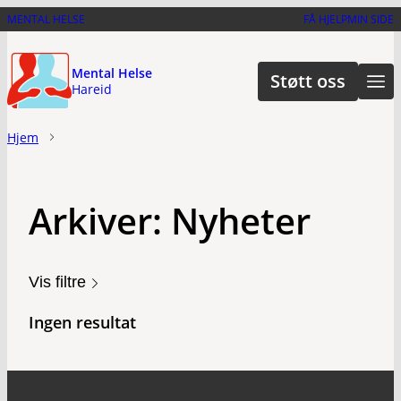
Hopp
MENTAL HELSE
FÅ HJELP
MIN SIDE
til
hovedinnhold
Mental Helse
Støtt oss
Hareid
Hjem
Arkiver:
Nyheter
Vis filtre
Ingen resultat