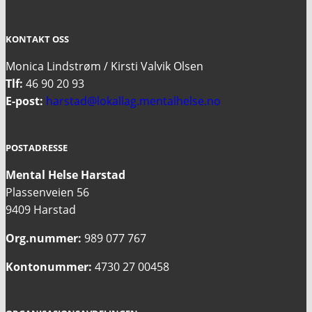
KONTAKT OSS
Monica Lindstrøm / Kirsti Valvik Olsen
Tlf:
46 90 20 93
E-post:
harstad@lokallag.mentalhelse.no
POSTADRESSE
Mental Helse Harstad
Plassenveien 56
9409 Harstad
Org.nummer:
989 077 767
Kontonummer:
4730 27 00458