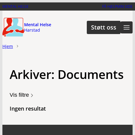
Hopp
MENTAL HELSE
FÅ HJELP
MIN SIDE
til
hovedinnhold
Mental Helse
Støtt oss
Harstad
Hjem
Arkiver:
Documents
Vis filtre
Ingen resultat