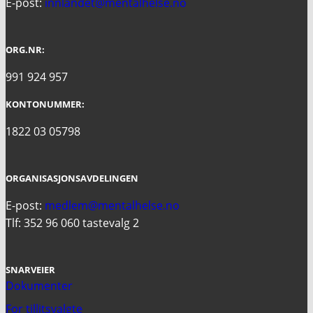
E-post:
innlandet@mentalhelse.no
ORG.NR:
991 924 957
KONTONUMMER:
1822 03 05798
ORGANISASJONSAVDELINGEN
E-post:
medlem@mentalhelse.no
Tlf: 352 96 060 tastevalg 2
SNARVEIER
Dokumenter
For tillitsvalgte