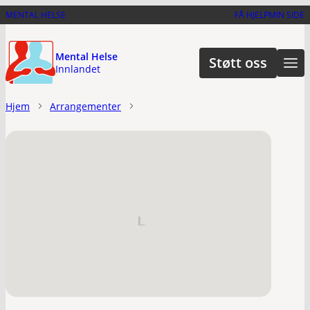
Hopp
MENTAL HELSE
FÅ HJELP
MIN SIDE
til
hovedinnhold
Mental Helse
Støtt oss
Innlandet
Hjem
Arrangementer