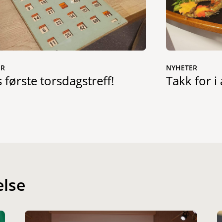
ER
NYHETER
 første torsdagstreff!
Takk for i 
else