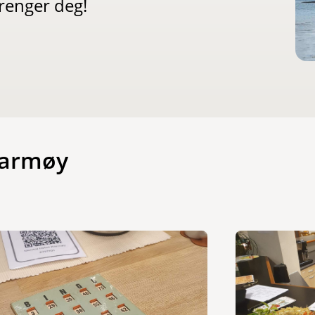
renger deg!
 Karmøy