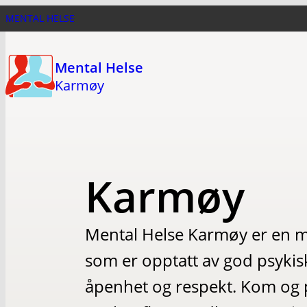
Hopp
MENTAL HELSE
til
hovedinnhold
Mental Helse
Karmøy
Karmøy
Mental Helse Karmøy er en 
som er opptatt av god psykisk 
åpenhet og respekt. Kom og p