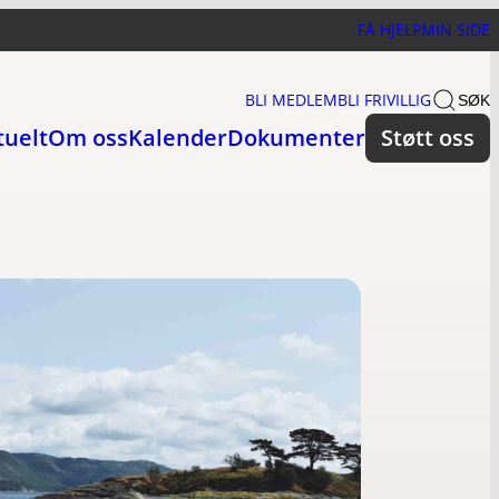
FÅ HJELP
MIN SIDE
BLI MEDLEM
BLI FRIVILLIG
SØK
tuelt
Om oss
Kalender
Dokumenter
Støtt oss