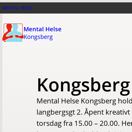
Hopp
MENTAL HELSE
til
hovedinnhold
Mental Helse
Kongsberg
Kongsberg
Mental Helse Kongsberg holde
langbergsgt 2. Åpent kreativ
torsdag fra 15.00 – 20.00. H