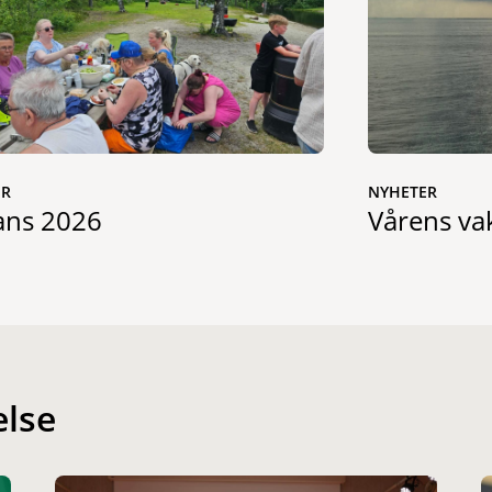
ER
NYHETER
ans 2026
Vårens va
else