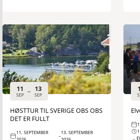
11
13
–
SEP
SEP
S
HØSTTUR TIL SVERIGE OBS OBS
El
DET ER FULLT
1
1
11. SEPTEMBER
13. SEPTEMBER
–
E
2026
2026