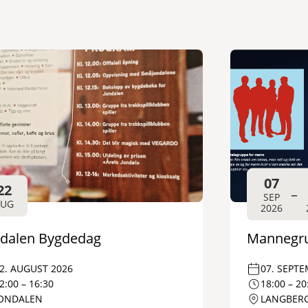
07
22
–
SEP
AUG
2026
ndalen Bygdedag
Mannegr
2. AUGUST 2026
07. SEPT
2:00 – 16:30
18:00 – 20
JONDALEN
LANGBERG