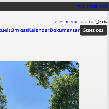
FÅ HJELP
MIN SIDE
BLI MEDLEM
BLI FRIVILLIG
SØK
tuelt
Om oss
Kalender
Dokumenter
Støtt oss