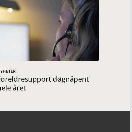
YHETER
Foreldresupport døgnåpent
hele året