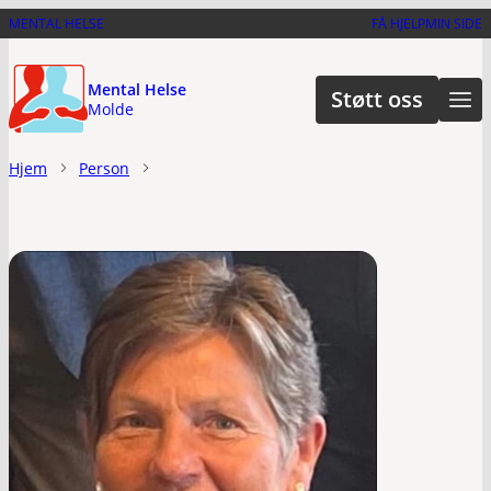
Hopp
MENTAL HELSE
FÅ HJELP
MIN SIDE
til
hovedinnhold
Mental Helse
Støtt oss
Molde
Hjem
Person