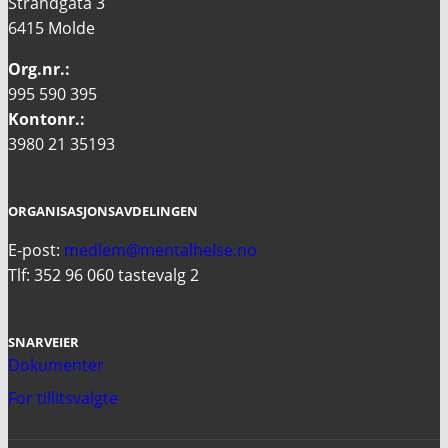
Strandgata 3
6415 Molde
Org.nr.:
995 590 395
Kontonr.:
3980 21 35193
ORGANISASJONSAVDELINGEN
E-post:
medlem@mentalhelse.no
Tlf: 352 96 060 tastevalg 2
SNARVEIER
Dokumenter
For tillitsvalgte