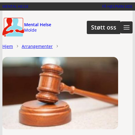
Hopp
MENTAL HELSE
FÅ HJELP
MIN SIDE
til
hovedinnhold
Mental Helse
Støtt oss
Molde
Hjem
Arrangementer