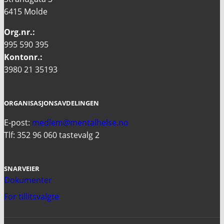
6415 Molde
Org.nr.:
995 590 395
Kontonr.:
3980 21 35193
ORGANISASJONSAVDELINGEN
E-post:
medlem@mentalhelse.no
Tlf: 352 96 060 tastevalg 2
SNARVEIER
Dokumenter
For tillitsvalgte