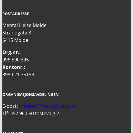
POSTADRESSE
Mental Helse Molde
Strandgata 3
6415 Molde
Org.nr.:
995 590 395
Kontonr.:
3980 21 35193
ORGANISASJONSAVDELINGEN
E-post:
medlem@mentalhelse.no
Tlf: 352 96 060 tastevalg 2