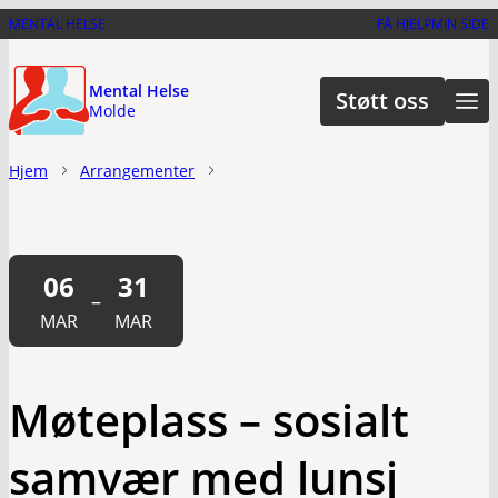
Hopp
MENTAL HELSE
FÅ HJELP
MIN SIDE
til
hovedinnhold
Mental Helse
Støtt oss
Molde
Hjem
Arrangementer
06
31
–
MAR
MAR
Møteplass – sosialt
samvær med lunsj