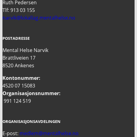
Ruth Pedersen
Tlf: 913 03 155
narvik@lokallag.mentalhelse.no
POSTADRESSE
Mental Helse Narvik
Brattliveien 17
8520 Ankenes
Kontonummer:
4520 07 15083
Organisasjonsnummer:
991 124 519
ORGANISASJONSAVDELINGEN
E-post:
medlem@mentalhelse.no