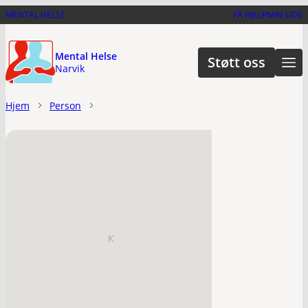
Hopp
MENTAL HELSE
FÅ HJELP
MIN SIDE
til
hovedinnhold
Mental Helse
Støtt oss
Narvik
Hjem
Person